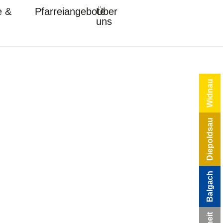
e &
Pfarreiangebote
Über
uns
Widnau
Diepoldsau
Balgach