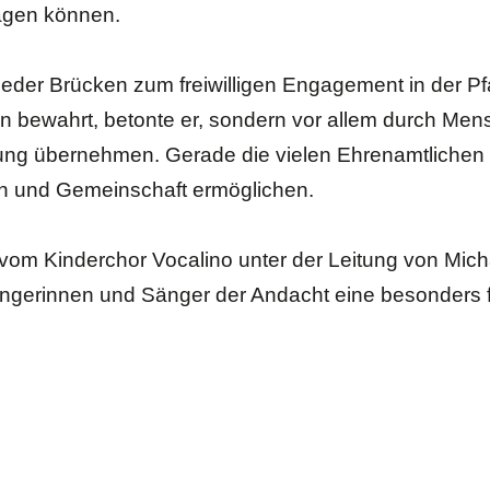
agen können.
eder Brücken zum freiwilligen Engagement in der Pfa
n bewahrt, betonte er, sondern vor allem durch Men
ung übernehmen. Gerade die vielen Ehrenamtlichen s
gen und Gemeinschaft ermöglichen.
vom Kinderchor Vocalino unter der Leitung von Micha
ängerinnen und Sänger der Andacht eine besonders 
waltungsratspräsident Werner Barmettler seinen Dank
stellte das neue Leitbild vor, das vom Kirchenverwal
verzichtbarer Pfeiler des Pfarreilebens und ein sich