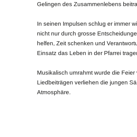
Gelingen des Zusammenlebens beitr
In seinen Impulsen schlug er immer wi
nicht nur durch grosse Entscheidunge
helfen, Zeit schenken und Verantwort
Einsatz das Leben in der Pfarrei tra
Musikalisch umrahmt wurde die Feier 
Liedbeiträgen verliehen die jungen S
Atmosphäre.
Im Anschluss richtete auch Kirchenver
würdigte deren wertvollen Einsatz und 
wurde. Ehrenamtliche Arbeit sei ein un