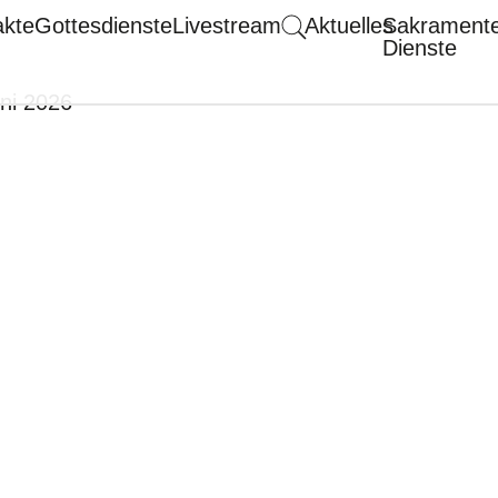
akte
Gottesdienste
Livestream
Aktuelles
Sakrament
Dienste
uni 2026