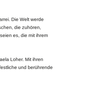
rrei. Die Welt werde
schen, die zuhören,
eien es, die mit ihrem
ela Loher. Mit ihren
festliche und berührende
 an die Freiwilligen. Er
tungsrat erarbeitet
tbares Zeichen gelebter