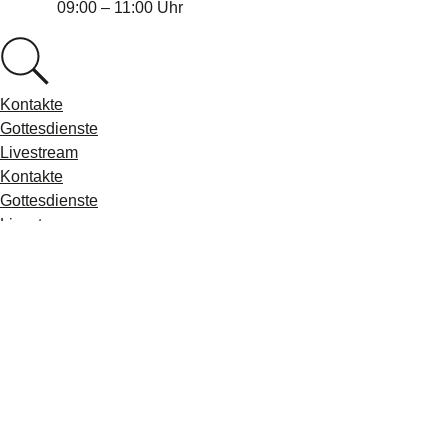
09:00 – 11:00 Uhr
Kontakte
Gottesdienste
Livestream
Kontakte
Gottesdienste
Livestream
Aktuelles
Sakramente & Dienste
Pfarreiangebote
Über uns
Widnau
Diepoldsau
Balgach