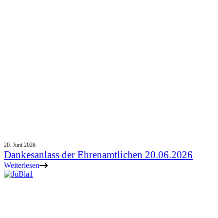
Kinder & Familien
Religionsunterricht
Jugendliche & junge Erwachsene
Erwachsene
Senioren
Gruppen
Ökumene
Sich engagieren
Personenverzeichnis
Pastoralteam
Unsere Pfarrei
Raumreservation
Downloads & Links
Kontaktformular
20. Juni 2026
Dankesanlass der Ehrenamtlichen 20.06.2026
Weiterlesen