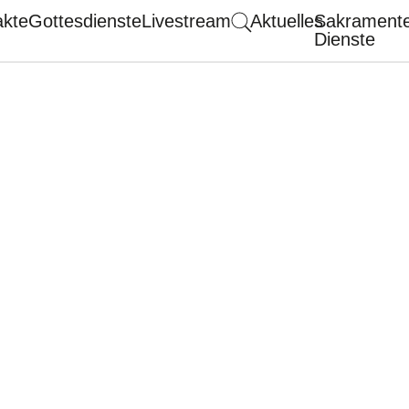
akte
Gottesdienste
Livestream
Aktuelles
Sakrament
Dienste