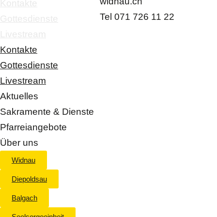
widnau.ch
Kontakte
Tel 071 726 11 22
Gottesdienste
Livestream
Kontakte
Gottesdienste
Livestream
Aktuelles
Sakramente & Dienste
Pfarreiangebote
Über uns
Widnau
Diepoldsau
Balgach
Seelsorgeeinheit