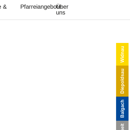
e &
Pfarreiangebote
Über
uns
Widnau
Diepoldsau
Balgach