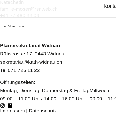
Katechetin
Kont
familie-moser@rsnweb.ch
+41 77 460 33 09
zurück nach oben
Pfarreisekretariat Widnau
Rütistrasse 17, 9443 Widnau
sekretariat@kath-widnau.ch
Tel 071 726 11 22
Öffnungszeiten:
Montag, Dienstag, Donnerstag & Freitag
Mittwoch
09:00 – 11:00 Uhr / 14:00 – 16:00 Uhr
09:00 – 11:
Impressum | Datenschutz