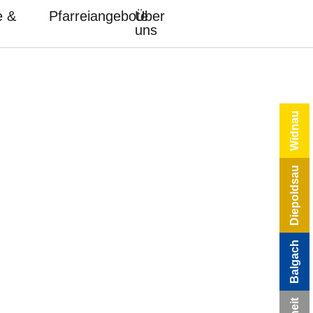
e &
Pfarreiangebote
Über
uns
Widnau
Diepoldsau
Balgach