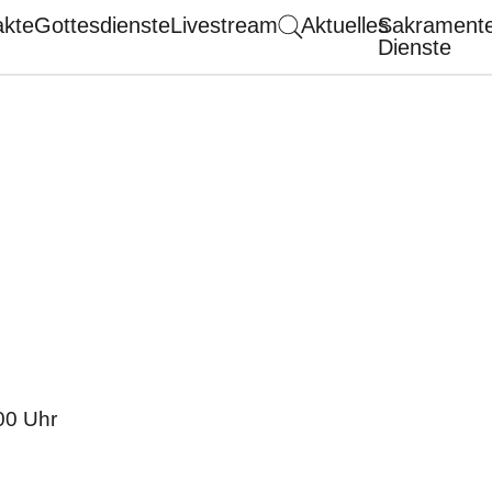
akte
Gottesdienste
Livestream
Aktuelles
Sakrament
Dienste
00 Uhr