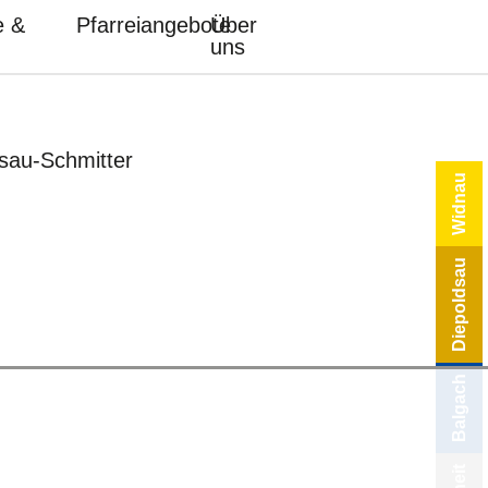
e &
Pfarreiangebote
Über
uns
dsau-Schmitter
Widnau
Diepoldsau
Balgach