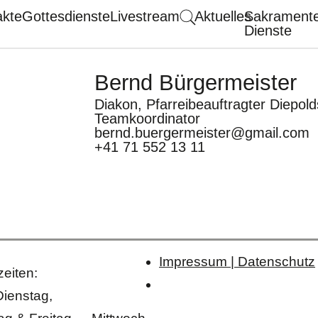
akte
Gottesdienste
Livestream
Aktuelles
Sakrament
Dienste
Bernd Bürgermeister
Diakon, Pfarreibeauftragter Diepol
Teamkoordinator
bernd.buergermeister@gmail.com
+41 71 552 13 11
Impressum | Datenschutz
eiten:
Dienstag,