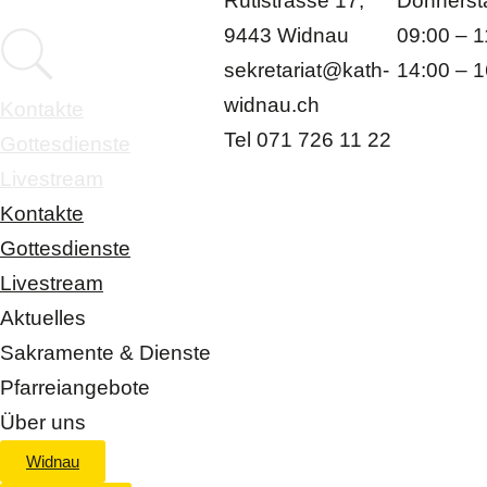
Rütistrasse 17,
Donnersta
9443 Widnau
09:00 – 1
sekretariat@kath-
14:00 – 1
widnau.ch
Kontakte
Tel 071 726 11 22
Gottesdienste
Livestream
Kontakte
Gottesdienste
Livestream
Aktuelles
Sakramente & Dienste
Pfarreiangebote
Über uns
Widnau