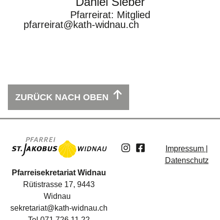
Daniel Sieber
Pfarreirat: Mitglied
pfarreirat@kath-widnau.ch
ZURÜCK NACH OBEN
Impressum |
Datenschutz
Pfarreisekretariat Widnau
Rütistrasse 17, 9443
Widnau
sekretariat@kath-widnau.ch
Tel 071 726 11 22