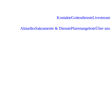
Kontakte
Gottesdienste
Livestream
Aktuelles
Sakramente & Dienste
Pfarreiangebote
Über uns