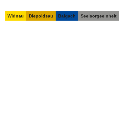
Widnau
Diepoldsau
Balgach
Seelsorgeeinheit